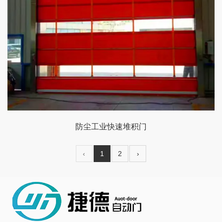
防尘工业快速堆积门
‹
1
2
›