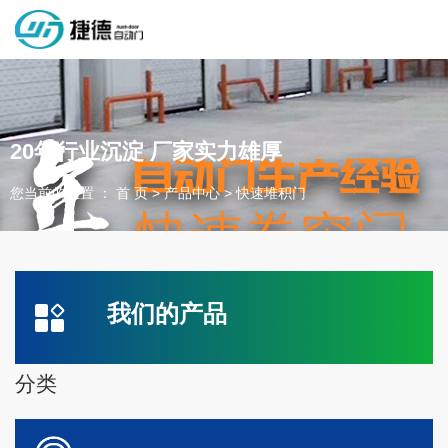
深圳市捷德自动门有限公司，专业从事自动门工业门类产品的生产
制作销售和安装的企业，欢迎咨询！
20年行业沉淀 厂家实力雄厚
您当前的位置 ： 首 页
>
产品中心
>
快速堆积门
为客户量身定制独属于您的工业门 快速门
设计、制作、安装、售后一站式服务
一件起订、源头厂家、精准交货
我们的产品
全国咨询电话：
137 1539 9878
分类