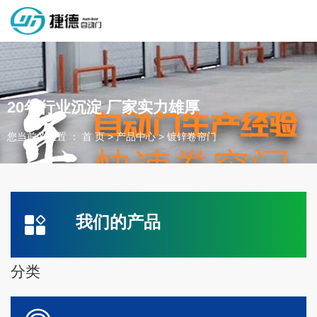
深圳市捷德自动门有限公司，专业从事自动门工业门类产品的生产
制作销售和安装的企业，欢迎咨询！
20年行业沉淀 厂家实力雄厚
您当前的位置 ： 首 页
>
产品中心
>
镀锌卷帘门
为客户量身定制独属于您的工业门 快速门
设计、制作、安装、售后一站式服务
一件起订、源头厂家、精准交货
我们的产品
全国咨询电话：
137 1539 9878
分类