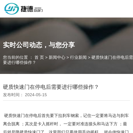
深圳市捷德自动门有限公司，专业从事自动门工业门类产品的生产
制作销售和安装的企业，欢迎咨询！
实时公司动态，与您分享
您当前的位置 ： 首 页
>
新闻中心
>
行业新闻
>
硬质快速门在停电后需
为客户量身定制独属于您的工业门 快速门
要进行哪些操作？
设计、制作、安装、售后一站式服务
一件起订、源头厂家、精准交货
硬质快速门在停电后需要进行哪些操作？
发布时间： 2024-05-15
全国咨询电话：
137 1539 9878
硬质快速门在停电后首先要下拉刹车钢索，记住一定要将马达与刹车
离合脱离 ；其次是卡入摇杆时， 一定要对准连接头和马达下方 ；最
后就是降硬质快速门了。这里我们只要使用手动摇杆， 就会使快速门