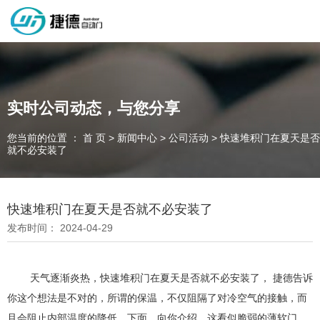
深圳市捷德自动门有限公司，专业从事自动门工业门类产品的生产
制作销售和安装的企业，欢迎咨询！
实时公司动态，与您分享
您当前的位置 ： 首 页
>
新闻中心
>
公司活动
>
快速堆积门在夏天是否
为客户量身定制独属于您的工业门 快速门
就不必安装了
设计、制作、安装、售后一站式服务
一件起订、源头厂家、精准交货
快速堆积门在夏天是否就不必安装了
发布时间： 2024-04-29
全国咨询电话：
137 1539 9878
天气逐渐炎热，快速堆积门在夏天是否就不必安装了， 捷德告诉
你这个想法是不对的，所谓的保温，不仅阻隔了对冷空气的接触，而
且会阻止内部温度的降低，下面，向你介绍，这看似脆弱的薄软门，