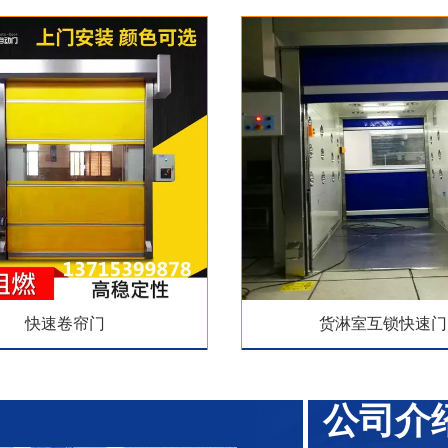
快速卷帘门
货淋室互锁快速门
公司介