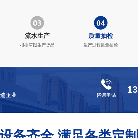
流水生产
质量抽检
根据草图生产货品
生产过程质量抽检
13
造企业
咨询电话
设备齐全 满足各类定