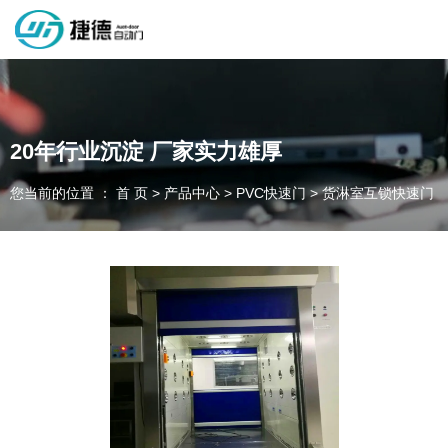
深圳市捷德自动门有限公司，专业从事自动门工业门类产品的生产
制作销售和安装的企业，欢迎咨询！
20年行业沉淀 厂家实力雄厚
您当前的位置 ： 首 页
>
产品中心
>
PVC快速门
>
货淋室互锁快速门
为客户量身定制独属于您的工业门 快速门
设计、制作、安装、售后一站式服务
一件起订、源头厂家、精准交货
全国咨询电话：
137 1539 9878