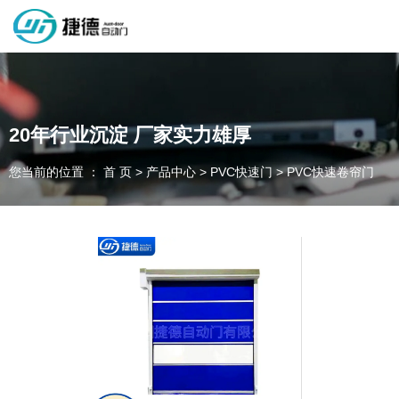
深圳市捷德自动门有限公司，专业从事自动门工业门类产品的生产
制作销售和安装的企业，欢迎咨询！
20年行业沉淀 厂家实力雄厚
您当前的位置 ： 首 页
>
产品中心
>
PVC快速门
>
PVC快速卷帘门
为客户量身定制独属于您的工业门 快速门
设计、制作、安装、售后一站式服务
一件起订、源头厂家、精准交货
全国咨询电话：
137 1539 9878