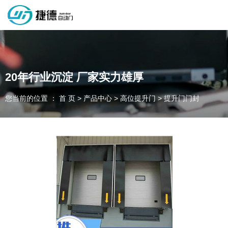
深圳市捷德自动门有限公司，专业从事自动门工业门类产品的生产
制作销售和安装的企业，欢迎咨询！
20年行业沉淀 厂家实力雄厚
您当前的位置 ： 首 页
>
产品中心
>
高位提升门
>
提升门门封
为客户量身定制独属于您的工业门 快速门
设计、制作、安装、售后一站式服务
一件起订、源头厂家、精准交货
全国咨询电话：
137 1539 9878